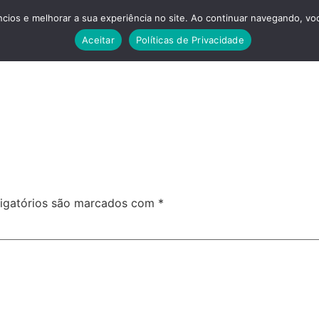
cios e melhorar a sua experiência no site. Ao continuar navegando, voc
Aceitar
Políticas de Privacidade
ratamentos
Dicas
Contato
igatórios são marcados com
*