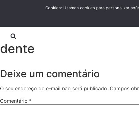
Ir
FALE CONOSCO
Cookies: Usamos cookies para personalizar anún
para
o
Home
Clínica
Cidades
T
conteúdo
dente
Deixe um comentário
O seu endereço de e-mail não será publicado.
Campos obr
Comentário
*