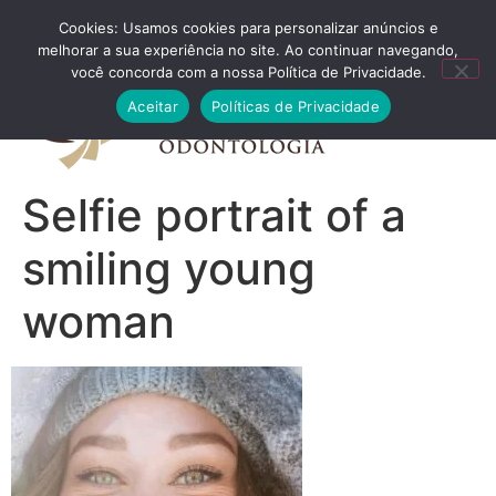
Cookies: Usamos cookies para personalizar anúncios e
FALE CONOSCO
melhorar a sua experiência no site. Ao continuar navegando,
você concorda com a nossa Política de Privacidade.
Aceitar
Políticas de Privacidade
Selfie portrait of a
smiling young
woman