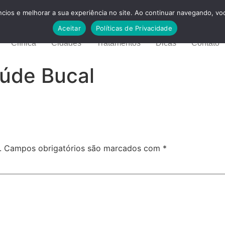
cios e melhorar a sua experiência no site. Ao continuar navegando, voc
Aceitar
Políticas de Privacidade
Clínica
Cidades
Tratamentos
Dicas
Contato
aúde Bucal
.
Campos obrigatórios são marcados com
*