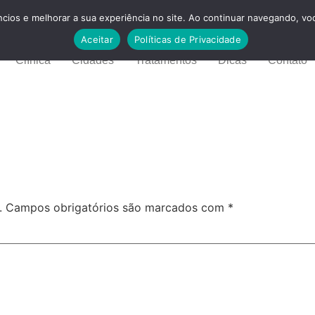
cios e melhorar a sua experiência no site. Ao continuar navegando, voc
Aceitar
Políticas de Privacidade
Clínica
Cidades
Tratamentos
Dicas
Contato
.
Campos obrigatórios são marcados com
*