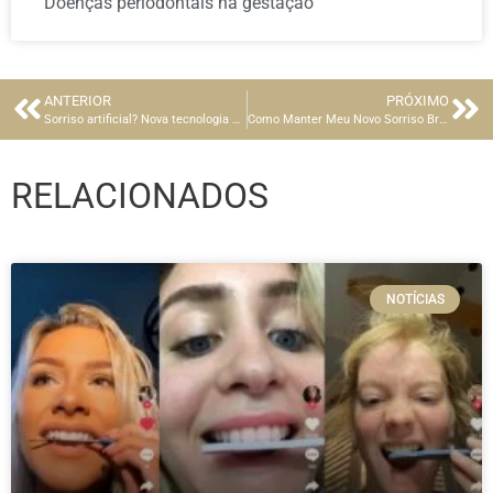
Doenças periodontais na gestação
ANTERIOR
PRÓXIMO
Sorriso artificial? Nova tecnologia permite que você escolha como será o formato do seu futuro sorriso
Como Manter Meu Novo Sorriso Branco?
RELACIONADOS
NOTÍCIAS