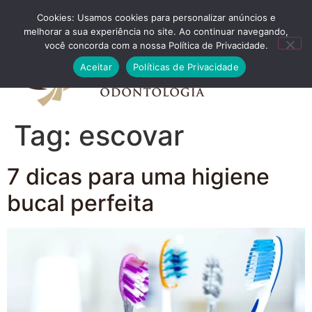
Cookies: Usamos cookies para personalizar anúncios e
FALE CONOSCO
melhorar a sua experiência no site. Ao continuar navegando,
você concorda com a nossa Política de Privacidade.
Aceitar
Políticas de Privacidade
Tag:
escovar
7 dicas para uma higiene
bucal perfeita