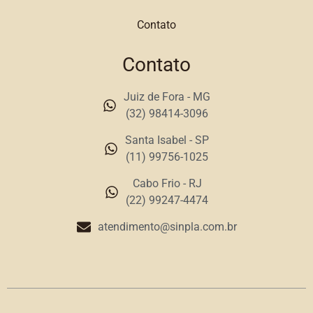
Contato
Contato
Juiz de Fora - MG
(32) 98414-3096
Santa Isabel - SP
(11) 99756-1025
Cabo Frio - RJ
(22) 99247-4474
atendimento@sinpla.com.br