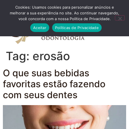
Cookies: Usamos cookies para personalizar anúncios e
FALE CONOSCO
melhorar a sua experiência no site. Ao continuar navegando,
você concorda com a nossa Política de Privacidade.
Aceitar
Políticas de Privacidade
Tag:
erosão
O que suas bebidas
favoritas estão fazendo
com seus dentes