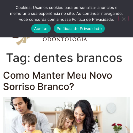
Cookies: Usamos cookies para personalizar anúncios e
FALE CONOSCO
melhorar a sua experiência no site. Ao continuar navegando,
você concorda com a nossa Política de Privacidade.
Aceitar
Políticas de Privacidade
Tag:
dentes brancos
Como Manter Meu Novo
Sorriso Branco?