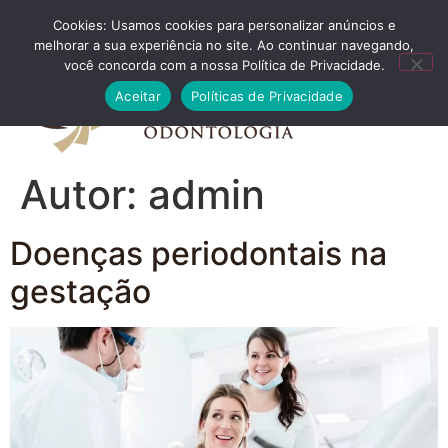
Cookies: Usamos cookies para personalizar anúncios e
FALE CONOSCO
melhorar a sua experiência no site. Ao continuar navegando,
você concorda com a nossa Política de Privacidade.
Aceitar
Políticas de Privacidade
Autor:
admin
Doenças periodontais na
gestação